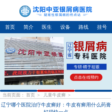
首页
简介
医生
设备
路线
挂号
1
2
3
当前页面：
首页
>
儿童牛皮癣
>
辽宁哪个医院治疗牛皮癣好：牛皮有癣用什么药膏
好得快一点