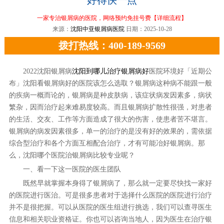
一家专治银屑病的医院，网络预约免挂号费
【详细流程】
来源：
沈阳中亚银屑病医院
日期：2025-10-28
拨打热线：400-189-9569
2022沈阳银屑病
沈阳到哪儿治疗银屑病好
医院环境好「近期公
布」沈阳看银屑病好的医院该怎么选取？银屑病这种病不能跟一般
的疾病一概而论的，银屑病是种皮肤病，该症状病发因素多，病状
繁杂，因而治疗起来难易度较高。而且银屑病扩散性很强，对患者
的生活、交友、工作等方面造成了很大的伤害，使患者苦不堪言。
银屑病的病发因素很多，单一的治疗的是没有好的效果的，需依据
综合型治疗和各个方面互相配合治疗，才有可能冶好银屑病。那
么，沈阳哪个医院治银屑病比较专业呢？
一、看一下这一医院的医生团队
既然早就掌握本身得了银屑病了，那么就一定要尽快找一家好
的医院进行医治。可是很多患者对于选择什么医院的医院进行治疗
并不是很把握。可以从医院的医生组进行挑选，我们可以查寻医生
信息和相关职业资格证。你也可以咨询当地人，因为医生在治疗银