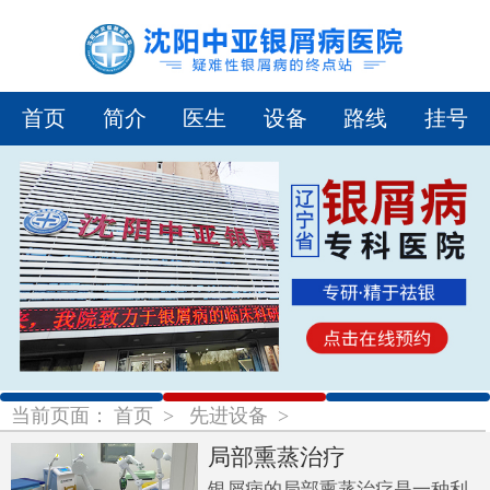
首页
简介
医生
设备
路线
挂号
1
2
3
当前页面：
首页
>
先进设备
>
局部熏蒸治疗
银屑病的局部熏蒸治疗是一种利