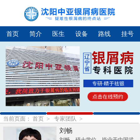
首页
简介
医生
设备
路线
挂号
1
2
3
当前页面：
首页
>
专家团队
>
刘畅
刘畅，硕士学位，毕业于中国武