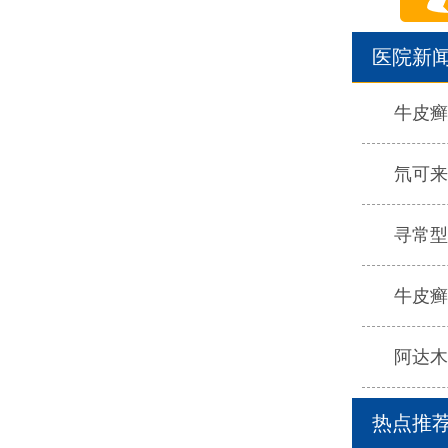
医院新
牛皮癣
氘可来
寻常型
牛皮癣
阿达木
热点推