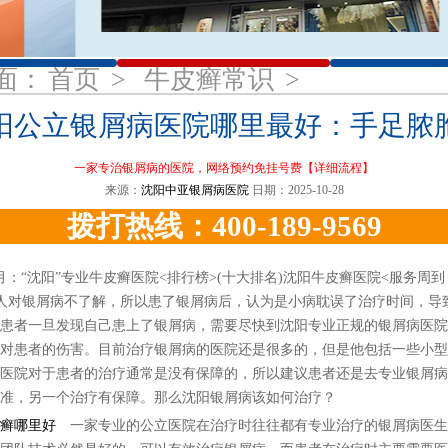
1
2
3
面：
首页
>
牛皮癣常识
>
阳公立银屑病医院哪里最好：手足脓
一家专治银屑病的医院，网络预约免挂号费
【详细流程】
来源：
沈阳中亚银屑病医院
日期：2025-10-28
拨打热线：400-189-9569
“沈阳”专业牛皮癣医院<排行榜>(十大排名)沈阳牛皮癣医院<服务周
人对银屑病不了解，所以患了银屑病后，认为是小病耽误了治疗时间，导
患者一旦发现自己患上了银屑病，需要尽快到沈阳专业正规的银屑病医院
对患者的伤害。目前治疗银屑病的医院还是很多的，但是他包括一些小型
医院对于患者的治疗通常是没有保障的，所以建议患者还是去专业银屑病
准，另一个治疗有保障。那么沈阳银屑病该如何治疗？
癣哪里好
一家专业的公立医院在治疗时往往都有专业治疗的银屑病医生