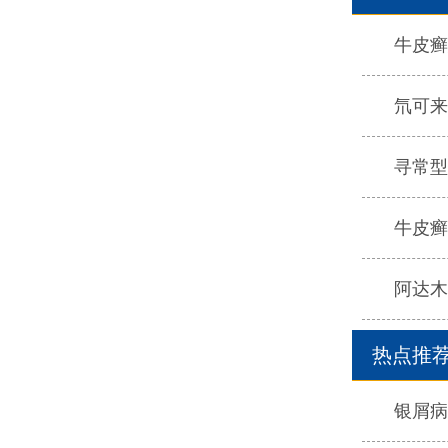
牛皮癣
氘可来
寻常型
牛皮癣
阿达木
热点推
银屑病