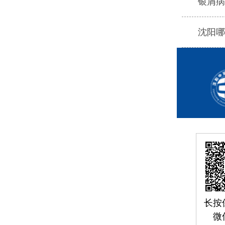
银屑病
沈阳哪
长按
微