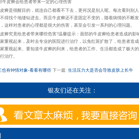
牛皮癣会给患者带来一定的心理伤害
癣是很醒目的，就连自己都看不下去，更何况是别人呢。每次看到别人
不得找个地缝钻进去。而且牛皮癣还不是固定不变的，随着病情的不断发
，这样对患者的心理都是很大的伤害，甚至会引发一系列的心理问题。
癣究竟给患者带来哪些危害?温馨提示：面部的牛皮癣给患者造成的影
家重视起来，及时去专业的医院进行治疗，以免红斑扩散了，给患者造成
家重视起来。要知道牛皮癣的到来，给患者的工作、生活都造成了极大的
行治疗。
王也有钟情对象-看看有哪些
下一篇:
生活压力大是否会导致皮肤上长牛
银友们还在关注：
闻