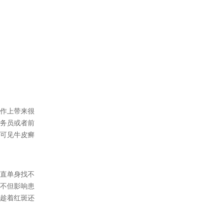
作上带来很
务员或者前
可见牛皮癣
直单身找不
不但影响患
趁着红斑还