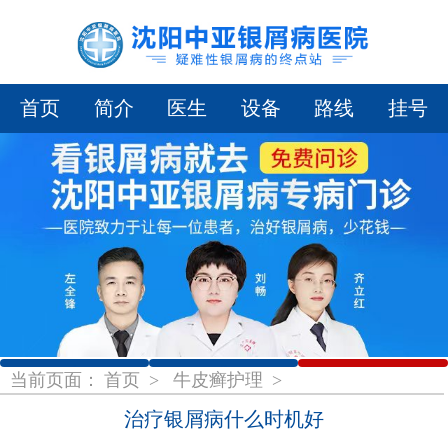
首页
简介
医生
设备
路线
挂号
1
2
3
当前页面：
首页
>
牛皮癣护理
>
治疗银屑病什么时机好