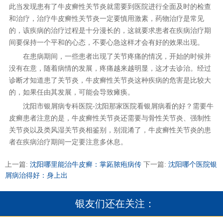
此当发现患有了牛皮癣性关节炎就需要到医院进行全面及时的检查
和治疗，治疗牛皮癣性关节炎一定要慎用激素，药物治疗是常见
的，该疾病的治疗过程是十分漫长的，这就要求患者在疾病治疗期
间要保持一个平和的心态，不要心急这样才会有好的效果出现。
在患病期间，一些患者出现了关节疼痛的情况，开始的时候并
没有在意，随着病情的发展，疼痛越来越明显，这才去诊治。经过
诊断才知道患了关节炎，牛皮癣性关节炎这种疾病的危害是比较大
的，如果任由其发展，可能会导致瘫痪。
沈阳市银屑病专科医院-沈阳那家医院看银屑病看的好？需要牛
皮癣患者注意的是，牛皮癣性关节炎还需要与骨性关节炎、强制性
关节炎以及类风湿关节炎相鉴别，别混淆了，牛皮癣性关节炎的患
者在疾病治疗期间一定要注意多休息。
上一篇:
沈阳哪里能治牛皮癣：掌跖脓疱病传
下一篇:
沈阳哪个医院银
屑病治得好：身上出
银友们还在关注：