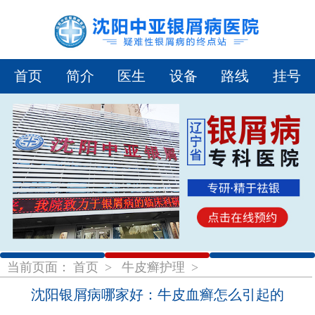
首页
简介
医生
设备
路线
挂号
1
2
3
当前页面：
首页
>
牛皮癣护理
>
沈阳银屑病哪家好：牛皮血癣怎么引起的