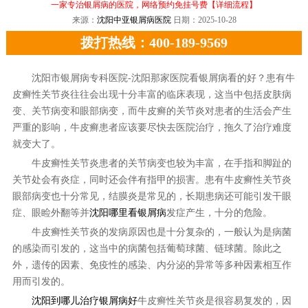
一家专治银屑病的医院，网络预约免挂号费
【详细流程】
来源：
沈阳中亚银屑病医院
日期：2025-10-28
拨打热线：400-189-9569
沈阳市银屑病专科医院-沈阳那家医院看银屑病看的好？患有牛
皮癣性关节炎往往会出现十分丰富的临床表现，这当中包括皮肤病
变、关节病变和眼部病变，而牛皮癣的关节炎对患者的生活会产生
严重的影响，牛皮癣患者应该要尽快去医院治疗，拖久了治疗难度
就变大了。
牛皮癣性关节炎患者的关节病变也较为丰富，在手指和脚趾的
关节处会有炎症，同时还会伴有指甲的损害。患有牛皮癣性关节炎
眼部病变也十分常见，结膜炎是常见的，长期患病还可能引发干眼
症、眼睑外翻等并
沈阳哪里看银屑病
发症产生，十分的危险。
牛皮癣性关节炎的发病原因也是十分复杂的，一般认为是病菌
的感染而引发的，这当中的病菌包括葡萄球菌、链球菌。除此之
外，遗传的因素、免疫性的感染、内分泌的异常等多种因素相互作
用而引发的。
沈阳到哪儿治疗银屑病好
牛皮癣性关节炎是很容易复发的，因