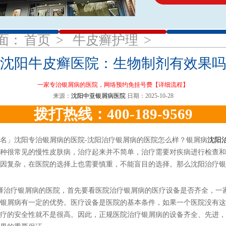
1
2
3
面：
首页
>
牛皮癣护理
>
沈阳牛皮癣医院：生物制剂有效果吗
一家专治银屑病的医院，网络预约免挂号费
【详细流程】
来源：
沈阳中亚银屑病医院
日期：2025-10-28
拨打热线：400-189-9569
」沈阳专治银屑病的医院-沈阳治疗银屑病的医院怎么样？银屑病
沈阳
种很常见的慢性皮肤病，治疗起来并不简单，治疗需要对疾病进行检查和
因复杂，在医院的选择上也需要慎重，不能盲目的选择。那么沈阳治疗银
治疗银屑病的医院，首先要看医院治疗银屑病的医疗设备是否齐全，一
银屑病有一定的优势。医疗设备是医院的基本条件，如果一个医院没有这
疗的安全性就不是很高。因此，正规医院治疗银屑病的设备齐全、先进，