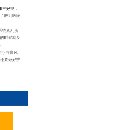
哪里好
规，
了解到医院
系统紊乱所
的时候就及
。
治疗白癜风
还要做好护