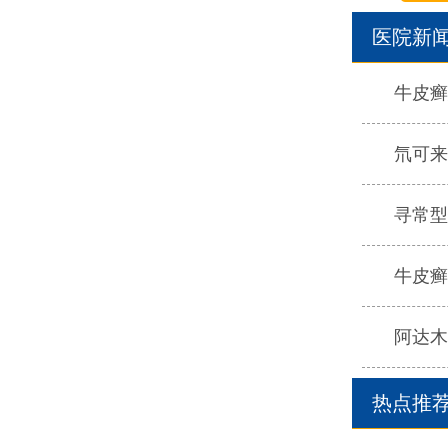
医院新
牛皮癣
氘可来
寻常型
牛皮癣
阿达木
热点推