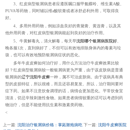
3、红皮病型银屑病患者应遵医嘱口服甲氨蝶呤、维生素A酸、
PUVA等药物，同时辅以维a酸软膏或者冰舒必利外用，可取得良
好。
4、多用外用药物，例如凉血良好的青黛膏、黄连膏，以及其
他外用药膏，对红皮病型银屑病能起到良好的治疗作用。
5、牛黄解毒丸，清火解毒，每天早
沈阳哪个银屑病医院好
、
晚各服1次，直到病好了，不但可以有效地排除身体内的毒素与垃
圾，也可以有效地预防银屑病症状的恶化。
多年牛皮皮癣如何治疗好，用什么方法治疗牛皮癣效果比较
好？红皮病型银屑病较一般银屑病更为严重，由于该皮肤病是普通
银屑病的
辽宁沈阳牛皮癣
一种，属不可治皮肤病。由于该病具有典
型的皮损特征，所以很难，而且还容易复发。所以，治疗期间要对
症下药。如果不注意饮食调理的话，病情会更加恶化。平常饮食宜
清淡，切忌辛辣刺激性食物。如果患者病情较重的话可以考虑到药
物治疗，但是不能使用抗生素和激素类药物。
<
上一篇:
沈阳治疗银屑病价格：掌跖脓疱病吃
下一篇:
沈阳牛皮癣医院