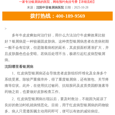
一家专治银屑病的医院，网络预约免挂号费
【详细流程】
来源：
沈阳中亚银屑病医院
日期：2025-10-28
拨打热线：400-189-9569
>
多年牛皮皮癣如何治疗好，用什么方法治疗牛皮癣效果比较
好？银屑病是一种较顽固皮肤病。这种类型银屑病患者在患病初期
一般不会有症状，但是随着病程的延长，其皮损面积逐渐扩大，并
且皮肤颜色也会变暗。若病后处理不当，极易引起红皮病型银屑
病。
沈阳哪里看银屑病
1、红皮病型银屑病还会导致患者皮肤组织纤维化及全身多个
系统受累。除较严重瘙痒外，得了重度银屑病，还有脓包、关节疼
痛等症状。此外，在使用抗过敏药、抗组胺药及皮质类固醇激素等
药物之前，也要做好皮肤检查工作。
2、红皮病型银屑病出现以后，要及时救治，不能因为延误了
良好的救治时机就病情恶化。目前，用于红皮病型银屑病的药物较
多。病人只需遵医嘱主动用药即可，便可以有效的减轻病症。