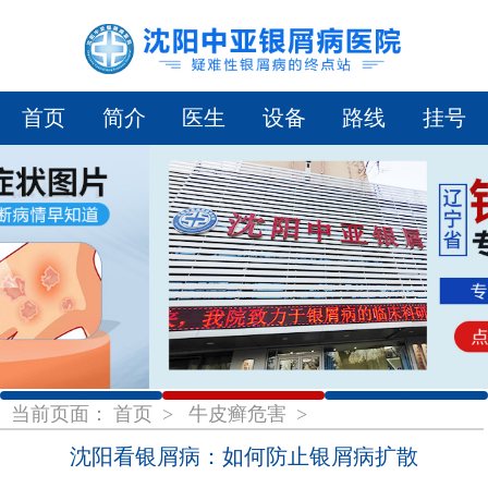
首页
简介
医生
设备
路线
挂号
1
2
3
当前页面：
首页
>
牛皮癣危害
>
沈阳看银屑病：如何防止银屑病扩散