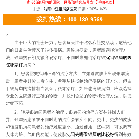
一家专治银屑病的医院，网络预约免挂号费
【详细流程】
来源：
沈阳中亚银屑病医院
日期：2025-10-28
拨打热线：400-189-9569
>
由于巨大的社会压力，患者每天忙于吃饭和社交活动，这给他
们的日常生活带来了很多疾病。患银屑病后，患者应选择治疗方
法。银屑病在初期很容易治疗。不同时期如何治疗银
沈阳银屑病医
院哪家好
屑病？
1、患者需要找到正确的治疗方法。在知道皮肤上出现银屑病
后，患者要赶紧去看医生，希望尽快找到治疗疾病的好方法。但由
于银屑病的病情相当复杂，很难治疗。如果患有银屑病，应该选择
专业的医院进行正确的诊断，并找到合适的诊断和治疗方法，以便
对症下药。
2、轻度银屑病患者的治疗，银屑病的治疗方案往往因人而
异。银屑病患者在不同时期的治疗会有所不同。更小、更少的皮疹
和轻度银屑病患者的治疗难度更小。通过使用一些中药，可以调节
人体内脏、气血的功能，使皮肤
沈阳去哪看银屑病比较好
得到有效