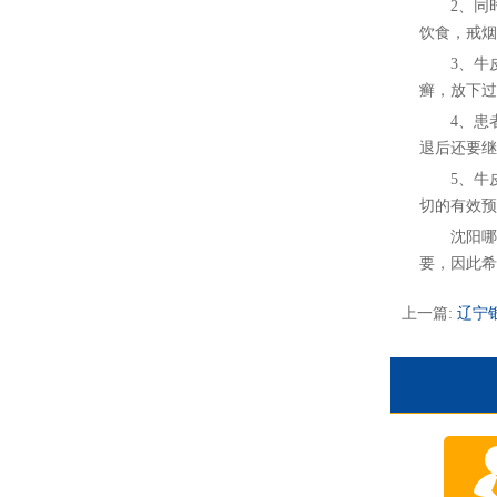
2、同时
饮食，戒烟
3、牛皮
癣，放下过
4、患者
退后还要继
5、牛皮
切的有效预
沈阳哪家
要，因此希
上一篇:
辽宁