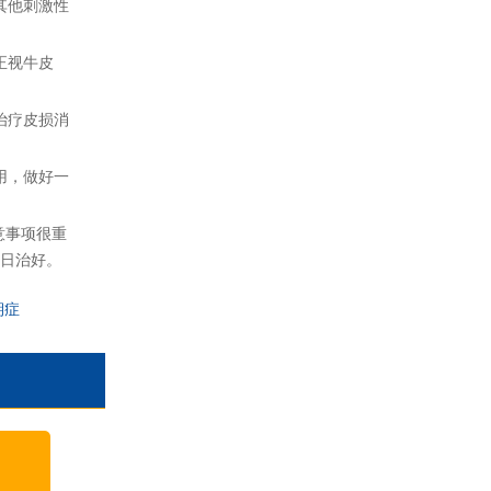
其他刺激性
正视牛皮
治疗皮损消
用，做好一
意事项很重
日治好。
期症