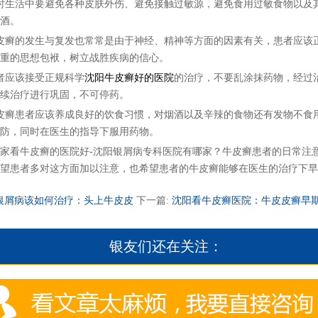
生活中要避免各种皮肤外伤、避免接触过敏源，避免食用过敏食物以及
酒。
癣的发生与复发也常常是由于神经、精神等方面的因素有关，患者应该
重的思想包袱，树立战胜疾病的信心。
应该接受正规科学
沈阳牛皮癣好的医院
的治疗，不要乱涂抹药物，经过
续治疗进行巩固，不可停药。
癣患者应该养成良好的饮食习惯，对烟酒以及辛辣的食物还有发物不食
防，同时在医生的指导下服用药物。
看牛皮癣的医院好-沈阳银屑病专科医院有哪家？牛皮癣患者的日常注
望患者多对这方面加以注意，也希望患者的牛皮癣能够在医生的治疗下早
银屑病该如何治疗：头上牛皮皮
下一篇:
沈阳看牛皮癣医院：牛皮皮癣早
银友们还在关注：