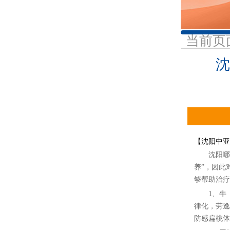
当前页
沈
【沈阳中亚银
沈阳哪家
养”，因此
够帮助治疗
1、牛
律化，劳逸
防感扁桃体