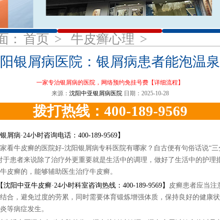
1
2
3
面：
首页
>
牛皮癣心理
>
阳银屑病医院：银屑病患者能泡温泉
一家专治银屑病的医院，网络预约免挂号费
【详细流程】
来源：
沈阳中亚银屑病医院
日期：2025-10-28
拨打热线：400-189-9569
屑病·24小时咨询电话：400-189-9569】
看牛皮癣的医院好-沈阳银屑病专科医院有哪家？自古便有句俗话说“三
对于患者来说除了治疗外更重要就是生活中的调理，做好了生活中的护理
牛皮癣的，能够辅助医生治疗牛皮癣。
【沈阳中亚牛皮癣·24小时科室咨询热线：400-189-9569】
皮癣患者应当注
结合，避免过度的劳累，同时需要体育锻炼增强体质，保持良好的健康状
炎等病症发生。