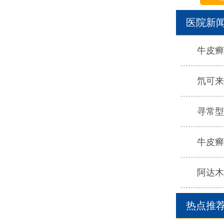
医院新
牛皮癣
氘可来
寻常型
牛皮癣
阿达木
热点推