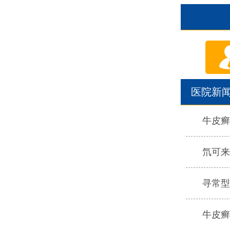
医院新
牛皮癣
氘可来
寻常型
牛皮癣