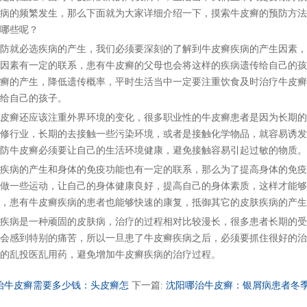
病的频繁发生，那么下面就为大家详细介绍一下，摸索牛皮癣的预防方法
哪些呢？
就必选疾病的产生，我们必须要深刻的了解到牛皮癣疾病的产生因素，
因素有一定的联系，患有牛皮癣的父母也会将这样的疾病遗传给自己的孩
癣的产生，降低遗传概率，平时生活当中一定要注重饮食及时治疗牛皮癣
给自己的孩子。
癣还应该注重外界环境的变化，很多职业性的牛皮癣患者是因为长期的
修行业，长期的去接触一些污染环境，或者是接触化学物品，就容易诱发
防牛皮癣必须要让自己的生活环境健康，避免接触容易引起过敏的物质。
病的产生和身体的免疫功能也有一定的联系，那么为了提高身体的免疫
做一些运动，让自己的身体健康良好，提高自己的身体素质，这样才能够
，患有牛皮癣疾病的患者也能够快速的康复，抵御其它的皮肤疾病的产生
病是一种顽固的皮肤病，治疗的过程相对比较漫长，很多患者长期的受
会感到特别的痛苦，所以一旦患了牛皮癣疾病之后，必须要抓住很好的治
的乱投医乱用药，避免增加牛皮癣疾病的治疗过程。
治牛皮癣需要多少钱：头皮癣怎
下一篇:
沈阳哪治牛皮癣：银屑病患者冬