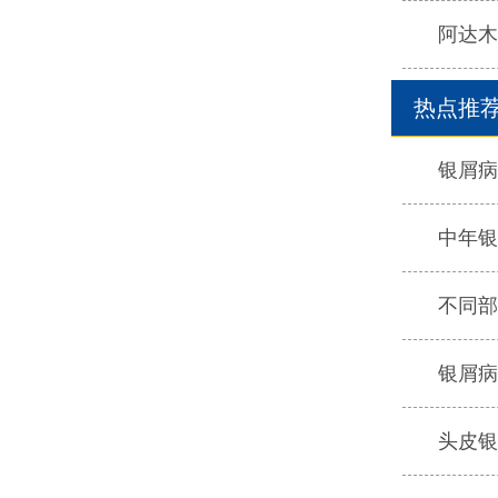
阿达木
热点推
银屑病
中年银
不同部
银屑病
头皮银