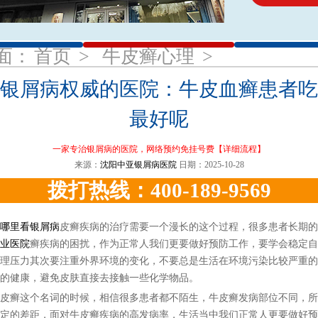
1
2
3
面：
首页
>
牛皮癣心理
>
银屑病权威的医院：牛皮血癣患者吃
最好呢
一家专治银屑病的医院，网络预约免挂号费
【详细流程】
来源：
沈阳中亚银屑病医院
日期：2025-10-28
拨打热线：400-189-9569
哪里看银屑病
皮癣疾病的治疗需要一个漫长的这个过程，很多患者长期的
业医院
癣疾病的困扰，作为正常人我们更要做好预防工作，要学会稳定自
理压力其次要注重外界环境的变化，不要总是生活在环境污染比较严重的
的健康，避免皮肤直接去接触一些化学物品。
癣这个名词的时候，相信很多患者都不陌生，牛皮癣发病部位不同，所
定的差距，面对牛皮癣疾病的高发病率，生活当中我们正常人更要做好预