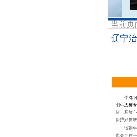
当前页
辽宁治
牛
沈阳
阳牛皮癣专
绪，释放心
保护好皮肤
谈到牛皮
也会存在一