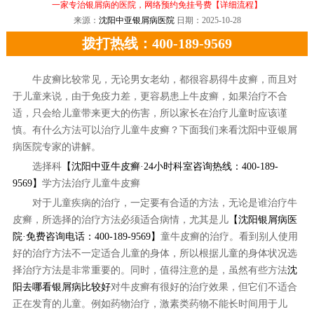
一家专治银屑病的医院，网络预约免挂号费
【详细流程】
来源：
沈阳中亚银屑病医院
日期：2025-10-28
拨打热线：400-189-9569
牛皮癣比较常见，无论男女老幼，都很容易得牛皮癣，而且对
于儿童来说，由于免疫力差，更容易患上牛皮癣，如果治疗不合
适，只会给儿童带来更大的伤害，所以家长在治疗儿童时应该谨
慎。有什么方法可以治疗儿童牛皮癣？下面我们来看沈阳中亚银屑
病医院专家的讲解。
选择科
【沈阳中亚牛皮癣·24小时科室咨询热线：400-189-
9569】
学方法治疗儿童牛皮癣
对于儿童疾病的治疗，一定要有合适的方法，无论是谁治疗牛
皮癣，所选择的治疗方法必须适合病情，尤其是儿
【沈阳银屑病医
院·免费咨询电话：400-189-9569】
童牛皮癣的治疗。看到别人使用
好的治疗方法不一定适合儿童的身体，所以根据儿童的身体状况选
择治疗方法是非常重要的。同时，值得注意的是，虽然有些方法
沈
阳去哪看银屑病比较好
对牛皮癣有很好的治疗效果，但它们不适合
正在发育的儿童。例如药物治疗，激素类药物不能长时间用于儿