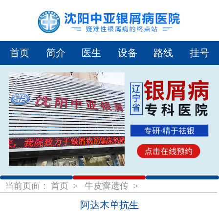
首页
简介
医生
设备
路线
挂号
1
2
3
当前页面：
首页
>
牛皮癣遗传
>
阿达木单抗生