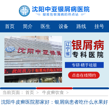
首页
简介
医生
设备
路线
挂号
1
2
3
当前页面：
首页
>
牛皮癣饮食
>
沈阳牛皮癣医院那家好：银屑病患者吃什么水果好