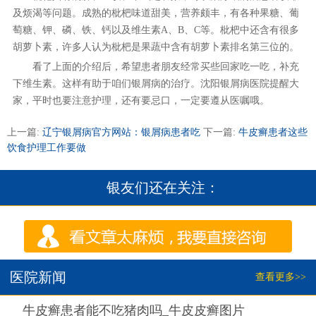
及烦渴等问题。成熟的枇杷味道甜美，营养颇丰，有各种果糖、葡
萄糖、钾、磷、铁、钙以及维生素A、B、C等。枇杷中还含有很多
胡萝卜素，许多人认为枇杷是果蔬中含有胡萝卜素排名第三位的。
看了上面的介绍后，希望患者朋友经常买些回家吃一吃，补充
下维生素。这样有助于咱们银屑病的治疗。沈阳银屑病医院提醒大
家，平时也要注意护理，还有要忌口，一定要遵从医嘱哦。
上一篇:
辽宁银屑病官方网站：银屑病患者吃
下一篇:
牛皮癣患者这些
饮食护理工作要做
银友们还在关注：
医院新闻
查看更多>>
热点
牛皮癣患者能不吃猪肉吗_牛皮皮癣图片