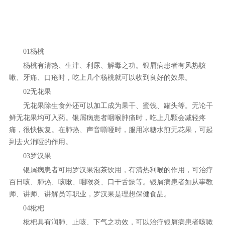
01杨桃
杨桃有清热、生津、利尿、解毒之功。银屑病患者有风热咳
嗽、牙痛、口疮时，吃上几个杨桃就可以收到良好的效果。
02无花果
无花果除生食外还可以加工成为果干、蜜饯、罐头等。无论干
鲜无花果均可入药。银屑病患者咽喉肿痛时，吃上几颗会减轻疼
痛，很快恢复。在肺热、声音嘶哑时，服用冰糖水煎无花果，可起
到去火消哑的作用。
03罗汉果
银屑病患者可用罗汉果泡茶饮用，有清热利喉的作用，可治疗
百日咳、肺热、咳嗽、咽喉炎、口干舌燥等。银屑病患者如从事教
师、讲师、讲解员等职业，罗汉果是理想保健食品。
04枇杷
枇杷具有润肺、止咳、下气之功效，可以治疗银屑病患者咳嗽