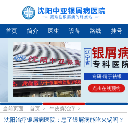
首页
简介
医生
设备
路线
挂号
1
2
3
当前页面：
首页
>
牛皮癣治疗
>
沈阳治疗银屑病医院：患了银屑病能吃火锅吗？