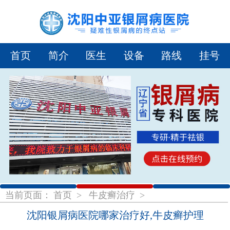
首页
简介
医生
设备
路线
挂号
1
2
3
当前页面：
首页
>
牛皮癣治疗
>
沈阳银屑病医院哪家治疗好,牛皮癣护理