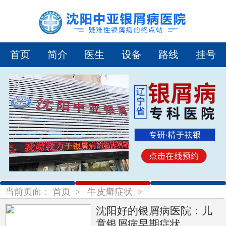
首页
简介
医生
设备
路线
挂号
1
2
3
当前页面：
首页
>
牛皮癣症状
>
沈阳好的银屑病医院：儿
童银屑病早期症状