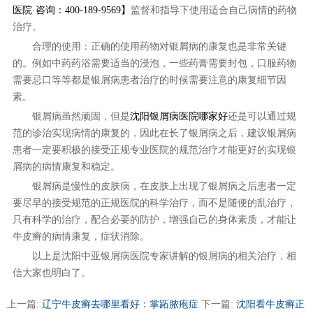
医院·咨询：400-189-9569】
监督和指导下使用适合自己病情的药物
治疗。
合理的使用：正确的使用药物对银屑病的康复也是非常关键
的。例如中药药浴需要适当的浸泡，一些药膏需要封包，口服药物
需要忌口等等都是银屑病患者治疗的时候需要注意的康复细节因
素。
银屑病虽然顽固，但是
沈阳银屑病医院哪家好
还是可以通过规
范的诊治实现病情的康复的，因此在长了银屑病之后，建议银屑病
患者一定要积极的接受正规专业医院的规范治疗才能更好的实现银
屑病的病情康复和稳定。
银屑病是慢性的皮肤病，在皮肤上出现了银屑病之后患者一定
要尽早的接受规范的正规医院的科学治疗，而不是随便的乱治疗，
只有科学的治疗，配合必要的防护，增强自己的身体素质，才能让
牛皮癣的病情康复，症状消除。
以上是沈阳中亚银屑病医院专家讲解的银屑病的相关治疗，相
信大家也明白了。
上一篇:
辽宁牛皮癣去哪里看好：掌跖脓疱症
下一篇:
沈阳看牛皮癣正