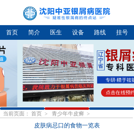
首页
简介
医生
设备
路线
挂号
1
2
3
当前页面：
首页
>
青少年牛皮癣
>
皮肤病忌口的食物一览表