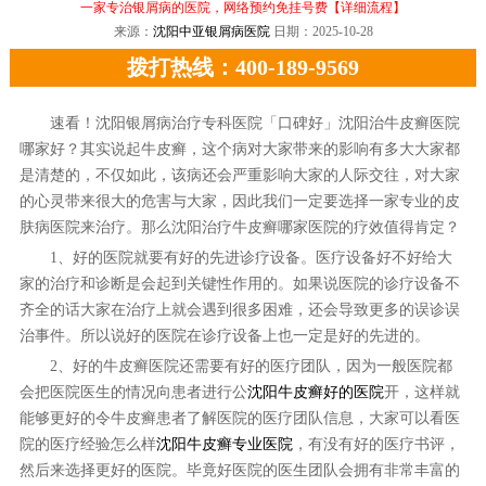
一家专治银屑病的医院，网络预约免挂号费
【详细流程】
来源：
沈阳中亚银屑病医院
日期：2025-10-28
拨打热线：400-189-9569
速看！沈阳银屑病治疗专科医院「口碑好」沈阳治牛皮癣医院
哪家好？其实说起牛皮癣，这个病对大家带来的影响有多大大家都
是清楚的，不仅如此，该病还会严重影响大家的人际交往，对大家
的心灵带来很大的危害与大家，因此我们一定要选择一家专业的皮
肤病医院来治疗。那么沈阳治疗牛皮癣哪家医院的疗效值得肯定？
1、好的医院就要有好的先进诊疗设备。医疗设备好不好给大
家的治疗和诊断是会起到关键性作用的。如果说医院的诊疗设备不
齐全的话大家在治疗上就会遇到很多困难，还会导致更多的误诊误
治事件。所以说好的医院在诊疗设备上也一定是好的先进的。
2、好的牛皮癣医院还需要有好的医疗团队，因为一般医院都
会把医院医生的情况向患者进行公
沈阳牛皮癣好的医院
开，这样就
能够更好的令牛皮癣患者了解医院的医疗团队信息，大家可以看医
院的医疗经验怎么样
沈阳牛皮癣专业医院
，有没有好的医疗书评，
然后来选择更好的医院。毕竟好医院的医生团队会拥有非常丰富的