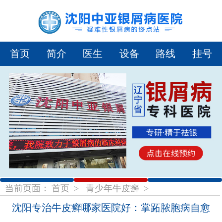
首页
简介
医生
设备
路线
挂号
1
2
3
当前页面：
首页
>
青少年牛皮癣
>
沈阳专治牛皮癣哪家医院好：掌跖脓胞病自愈