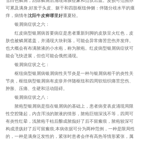
雪白色鳞屑，刮除鳞屑后涌现薄膜征象和点状出血。皮损可范围亦
可累及满身;好发于头皮、躯干和四肢枢纽伸侧：伴随分歧水平的瘙
痒，病情冬
沈阳牛皮癣哪里好
重夏轻。
银屑病症状之六：
红皮病型银屑病首要病症是患者重新到脚的皮肤呈火红色，皮
肤也被鳞屑遮盖，并涌现大块剥落，可能会异常痛苦悲伤并发痒。
也大概会有布满脓液的小水疱，称为脓疱。红皮病型银屑病症状可
能会飞快进展，但也可能会俄然涌现。
银屑病症状之七：
枢纽病型银屑病银屑病性关节炎是一种与银屑病相干的炎性关
节炎，枢纽病型银屑病有皮疹并伴随枢纽和四周软组织痛苦悲伤、
肿胀、压痛、生硬和活动阻碍。
银屑病症状之八：
脓疱型银屑病是指在银屑病的基础上，患者病变表皮涌现局限
性空腔隆起，内含浑浊的脓液的情形，脓疱巨细深浅不等，四周可
有炎性红晕，浅脓疱干枯后酿成脓痂好了后不留瘢痕，脓疱较深可
构成溃疡好了后可留瘢痕;本病依据可分为两种范例，一种是限局性
的，一种是满身泛发性的，紧张时患者会伴有高热等情形紧张，属