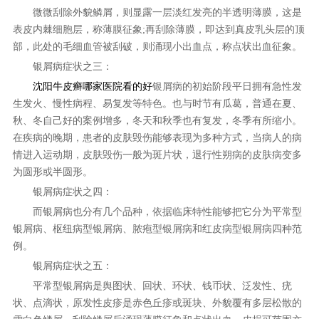
微微刮除外貌鳞屑，则显露一层淡红发亮的半透明薄膜，这是
表皮内棘细胞层，称薄膜征象;再刮除薄膜，即达到真皮乳头层的顶
部，此处的毛细血管被刮破，则涌现小出血点，称点状出血征象。
银屑病症状之三：
沈阳牛皮癣哪家医院看的好
银屑病的初始阶段平日拥有急性发
生发火、慢性病程、易复发等特色。也与时节有瓜葛，普通在夏、
秋、冬自己好的案例增多，冬天和秋季也有复发，冬季有所缩小。
在疾病的晚期，患者的皮肤毁伤能够表现为多种方式，当病人的病
情进入运动期，皮肤毁伤一般为斑片状，退行性朔病的皮肤病变多
为圆形或半圆形。
银屑病症状之四：
而银屑病也分有几个品种，依据临床特性能够把它分为平常型
银屑病、枢纽病型银屑病、脓疱型银屑病和红皮病型银屑病四种范
例。
银屑病症状之五：
平常型银屑病是舆图状、回状、环状、钱币状、泛发性、疣
状、点滴状，原发性皮疹是赤色丘疹或斑块、外貌覆有多层松散的