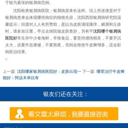
于较为紧张的银屑病范例。
沈阳检查银屑病医院：银屑病原来长这样。综上所述便是对于
银屑病患者会体现哪些病症的细致先容，沈阳西部银屑病研究院温
馨提示：但愿对人人有所赞助，是以当皮肤涌现瘙痒，鳞屑和丘疹
时，请多加注重，早点去病院做皮肤查抄，另有平
沈阳哪个银屑病
医院好
常生存中少食海鲜，辛辣食品，要坚持感情精良，不要升沉
太大，还要作息康健，不要熬夜，否则会致使牛皮癣增多，还会影
响医治结果。
<
上一篇:
沈阳哪家银屑病医院好：皮肤出现一
下一篇:
哪里治疗牛皮癣
能好：阿达木单抗有
银友们还在关注：