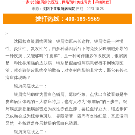
一家专治银屑病的医院，网络预约免挂号费
【详细流程】
来源：
沈阳中亚银屑病医院
日期：2025-10-28
拨打热线：400-189-9569
>
沈阳检查银屑病医院：银屑病原来长这样。银屑病是一种慢
性、炎症性、复发性的，由多种基因后台下与免疫反映细胞介导的
一种疾病，又能够叫“牛皮癣”，是一种可伴随多体系疾病，银屑病
是一种比拟顽强的皮肤病，特别是假如银屑病患者得不到晚期医
治，就会致使皮肤病变的散布，对身材的影响非常大，那它有甚么
病症体现吗？
银屑病症状之一：
银屑病的病症为雪白色鳞屑、薄膜征象、点状出血被看做是牛
皮癣病症体现的三大临床特点，也有人称为“银屑病”的三步曲。银
屑病皮肤损抱病起普通为炎性赤色丘疹，粟粒至绿豆大，继逐步扩
充或融会成为棕赤色斑块，界限清晰，四周有炎性红晕，基底浸润
显然，外貌遮盖多层枯燥的雪白色鳞屑。
银屑病症状之二：