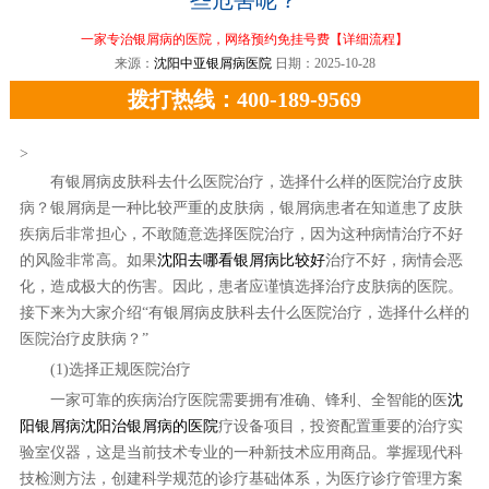
一家专治银屑病的医院，网络预约免挂号费
【详细流程】
来源：
沈阳中亚银屑病医院
日期：2025-10-28
拨打热线：400-189-9569
>
有银屑病皮肤科去什么医院治疗，选择什么样的医院治疗皮肤
病？银屑病是一种比较严重的皮肤病，银屑病患者在知道患了皮肤
疾病后非常担心，不敢随意选择医院治疗，因为这种病情治疗不好
的风险非常高。如果
沈阳去哪看银屑病比较好
治疗不好，病情会恶
化，造成极大的伤害。因此，患者应谨慎选择治疗皮肤病的医院。
接下来为大家介绍“有银屑病皮肤科去什么医院治疗，选择什么样的
医院治疗皮肤病？”
(1)选择正规医院治疗
一家可靠的疾病治疗医院需要拥有准确、锋利、全智能的医
沈
阳银屑病沈阳治银屑病的医院
疗设备项目，投资配置重要的治疗实
验室仪器，这是当前技术专业的一种新技术应用商品。掌握现代科
技检测方法，创建科学规范的诊疗基础体系，为医疗诊疗管理方案