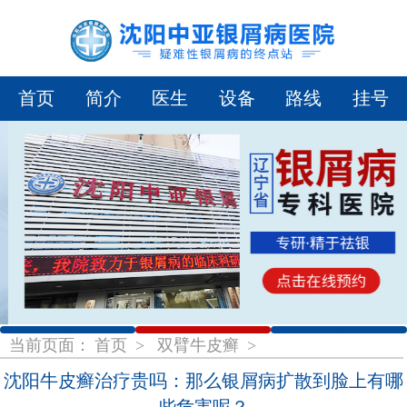
首页
简介
医生
设备
路线
挂号
1
2
3
当前页面：
首页
>
双臂牛皮癣
>
沈阳牛皮癣治疗贵吗：那么银屑病扩散到脸上有哪
些危害呢？