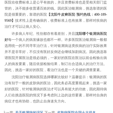
医院在收费标准上是公平有效的，并且资费标准也是受相关部门监
管的，决不能多收普通百姓的钱。因此医治银屑病，挑选靠谱的医
院是很重要的，靠谱的医院
【沈阳牛皮癣医院·预约热线：400-189-
9569】
技术性上是有确保的，收费标准上也有效果，那样对疾病的
治疗才可以让病人安心。
许多病人年纪、性别都存有着差别，并且
沈阳哪个银屑病医院
好
每一个病人的病发缘故也都不一样。许多医院医治银屑病一般都
选用统一的不同寻常治疗法，针对银屑病这类疾病的治疗实际效果
并不是非常好，不仅没有医好反倒还会继续加剧病况。因此挑选靠
谱医院开展医治是很必须的，一家好的医院在医治以前会检验出病
人的病发要素，随后依据检验结果，制订出合适病人的治疗方法。
因此，挑选一家好的医院，看治疗法也是一个关键的调查要素。
沈阳治疗银屑病医院选择哪家比较好？温馨提示：银屑病的医
治有别于一般的皮肤病的医治，因此务必高度重视起来，挑选一家
好的医院，针对银屑病的医治才可以具有挺大的功效，因此期待病
人们在挑选医院的情况下多考虑到上边的这些要素，那样对自身的
病症才也有协助，也防止自身迷失方向。
上一篇:
关于银屑病的误区
下一篇:
皮肤病医院全国十大排名