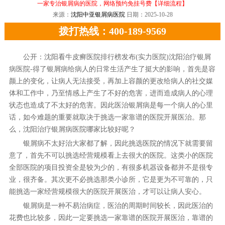
一家专治银屑病的医院，网络预约免挂号费
【详细流程】
来源：
沈阳中亚银屑病医院
日期：2025-10-28
拨打热线：400-189-9569
公开：沈阳看牛皮癣医院排行榜发布(实力医院)沈阳治疗银屑
病医院-得了银屑病给病人的日常生活产生了挺大的影响，首先是容
颜上的变化，让病人无法接受，再加上容颜的更改给病人的社交媒
体和工作中，乃至情感上产生了不好的危害，进而造成病人的心理
状态也造成了不太好的危害。因此医治银屑病是每一个病人的心里
话，如今难题的重要就取决于挑选一家靠谱的医院开展医治。那
么，沈阳治疗银屑病医院哪家比较好呢？
银屑病不太好治大家都了解，因此挑选医院的情况下就需要留
意了，首先不可以挑选经营规模看上去很大的医院。这类小的医院
全部医院的项目投资全是较为少的，有很多机器设备都并不是很专
业，很齐备。其次更不必挑选那类小诊所，它是更为不可靠的，只
能挑选一家经营规模很大的医院开展医治，才可以让病人安心。
银屑病是一种不易治病症，医治的周期时间较长，因此医治的
花费也比较多，因此一定要挑选一家靠谱的医院开展医治，靠谱的