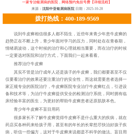
一家专治银屑病的医院，网络预约免挂号费
【详细流程】
来源：
沈阳中亚银屑病医院
日期：2025-10-28
拨打热线：400-189-9569
说到牛皮癣相信很多人都不陌生，近些年来青少年患牛皮癣的
趋势正在不断上升，青少年面对学习的压力，同时处在在青春期，
情绪易波动，这个时候的治疗和心理就相当重要，而在治疗的时候
一定要选对医院和治疗方式，下面我们一起来看看。
推荐治疗牛皮癣
其实不管是治疗成年人还是孩子的牛皮癣，我们都要甚至不仅
仅要看治疗的效果还要注重治疗的安全性，而这就需要患者选择一
家正规专业的医院治疗，牛皮癣医院专业治疗牛皮癣红点，引进设
备和技术等，为治疗牛皮癣提供安全的检测治疗系统，同时拥有临
床经验丰富的医生，为更好的帮助牛皮癣患者还原肌肤本色。
青少年牛皮癣不盲目用药
很多家长不了解牛皮癣觉得牛皮癣不是什么重大的疾病，就在
药店买各种药来给孩子用，甚至有的年长的长辈想尽快治好孩子疾
病，听信一些偏方，这对于牛皮癣来说都是不科学的做法。盲目用