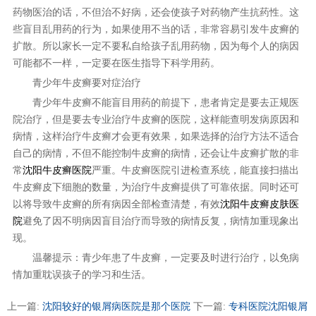
药物医治的话，不但治不好病，还会使孩子对药物产生抗药性。这
些盲目乱用药的行为，如果使用不当的话，非常容易引发牛皮癣的
扩散。所以家长一定不要私自给孩子乱用药物，因为每个人的病因
可能都不一样，一定要在医生指导下科学用药。
青少年牛皮癣要对症治疗
青少年牛皮癣不能盲目用药的前提下，患者肯定是要去正规医
院治疗，但是要去专业治疗牛皮癣的医院，这样能查明发病原因和
病情，这样治疗牛皮癣才会更有效果，如果选择的治疗方法不适合
自己的病情，不但不能控制牛皮癣的病情，还会让牛皮癣扩散的非
常
沈阳牛皮癣医院
严重。牛皮癣医院引进检查系统，能直接扫描出
牛皮癣皮下细胞的数量，为治疗牛皮癣提供了可靠依据。同时还可
以将导致牛皮癣的所有病因全部检查清楚，有效
沈阳牛皮癣皮肤医
院
避免了因不明病因盲目治疗而导致的病情反复，病情加重现象出
现。
温馨提示：青少年患了牛皮癣，一定要及时进行治疗，以免病
情加重耽误孩子的学习和生活。
上一篇:
沈阳较好的银屑病医院是那个医院
下一篇:
专科医院沈阳银屑