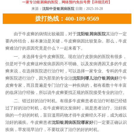
一家专治银屑病的医院，网络预约免挂号费
【详细流程】
来源：
沈阳中亚银屑病医院
日期：2025-10-28
拨打热线：400-189-9569
由于牛皮癣的病情比较顽固，对于
沈阳银屑病医院
其治疗一定
要内外结合，标本兼治是关键，牛皮癣病因比较复杂。那么，牛皮
癣难治疗的原因究竟是什么？一起来看下。
一、未选择专业牛皮癣医院。现在治疗皮肤病的医院有很多，
但是对于牛皮癣这种发病原因尚不明确、以及发病诱因又多的牛皮
癣来说，在选择医院进行治疗时，可以选择一家专业、专科的牛皮
癣医院进行治疗，因为那里的专业治
沈阳到哪儿治疗银屑病好
疗牛
皮癣专家，而且普遍是专门治疗这一种疾病的，都有着数十年丰富
的临床治疗经验，所以说牛皮癣要找正规的医院接受专业的治疗。
二、错过好的治疗时机。有很多牛皮癣患者在治疗时都已经错
过了好的治疗时机，在牛皮癣初次发病时，就是患者治疗、治好疾
病的一个好的时机，盲目滥用药物才得牛皮癣经久不好，成为难以
治好的顽疾。牛皮癣患者
沈阳银屑病医院哪家好
们一定要正确认识
疾病，早发现早治疗，不要耽误了治疗的好的时机。