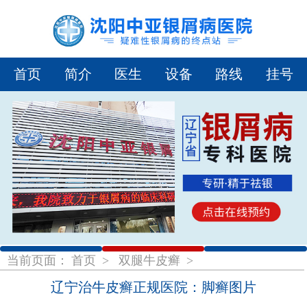
首页
简介
医生
设备
路线
挂号
1
2
3
当前页面：
首页
>
双腿牛皮癣
>
辽宁治牛皮癣正规医院：脚癣图片