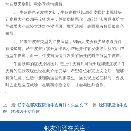
常在夏天增剧、秋冬季病情缓解。
3、牛皮癣患者发病之初，牛皮癣症状以患处皮损处出现针头
到扁豆大小炎扁平丘疹为主，并随病情恶化，患部红疹可逐渐扩大
呈钱币大小或较大淡红色浸润斑、境界清晰，表面覆有数层银白色
鳞屑。
4、如果牛皮癣类型为红皮病型，则病人皮疹有少量渗液并伴
有湿鳞屑。若牛皮癣症状开始出现小脓疱并伴有发烧等症状的叫脓
疱型牛皮癣，而一旦牛皮癣病情并发关节病变的叫关节型牛皮癣。
牛皮肤癣的症状原因图片-患上牛皮癣后可能出现哪些症状？牛
皮癣的症状表现已经在此介绍完毕，希望各位看完上文之后，能够
有所注意，生活中要谨防这些现象发生，当发现上述症状时，要及
时去正规医院就诊，在明确诊断之后，才会与医师合作。
<
上一篇:
辽宁在哪家医院治牛皮癣好：头皮长
下一篇:
沈阳哪里治牛皮
癣：转移因子治疗皮
银友们还在关注：