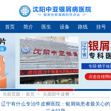
首页
简介
医生
设备
路线
挂号
1
2
3
当前页面：
首页
>
头面部牛皮癣
>
辽宁有什么专治牛皮癣医院：银屑病患者最关心的
三大问题