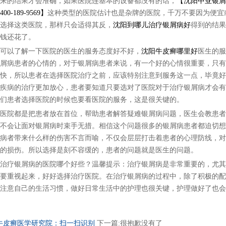
来的结果才会准确，如果医院连基本的设备都没有的话，
【沈阳中亚银屑病
0-189-9569】
这种类型的医院估计也是杂牌的医院，千万不要因为便宜
选择这类医院，那样只会适得其反，
沈阳到哪儿治疗银屑病好
得到的结果
钱还花了。
以了解一下医院的医生的服务态度好不好，
沈阳牛皮癣哪里好
医生的服
屑病患者的心情的，对于银屑病患者来说，有一个好的心情很重要，只有
快，所以患者在选择医院治疗之前，应该特别注意到服务这一点，毕竟好
疾病的治疗更加放心，患者要知道只要选对了医院对于治疗银屑病才会有
们患者选择医院的时候也要看医院的服务，这是很关键的。
院都是把患者放在首位，帮助患者解答疑难银屑病问题，医生会教患者
不会让面对银屑病时束手无措。相信这个问题很多的银屑病患者都迫切想
病者带来什么样的伤害不言而喻，不仅会层层打击着患者的心理防线，对
的损伤。所以选择是刻不容缓的，患者的问题就是医生的问题。
疗银屑病的医院哪个好些？温馨提示：治疗银屑病是非常重要的，尤其
要重视起来，好好选择治疗医院。在治疗银屑病的过程中，除了积极的配
注意自己的生活习惯，做好日常生活中的护理也很关键，护理做好了也会
牛皮癣医学研究院：扫一扫识别
下一篇:很抱歉没有了