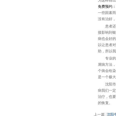
为这样得出
免费预约：40
一些因素而
没有治好，
患者还可
接影响到银
病也会好的
以让患者对
助，所以我
专业的医
屑病方法，
个病会给染
是一个极大
沈阳市治
病我们一定
治疗，也要
的恢复。
上一篇:
沈阳