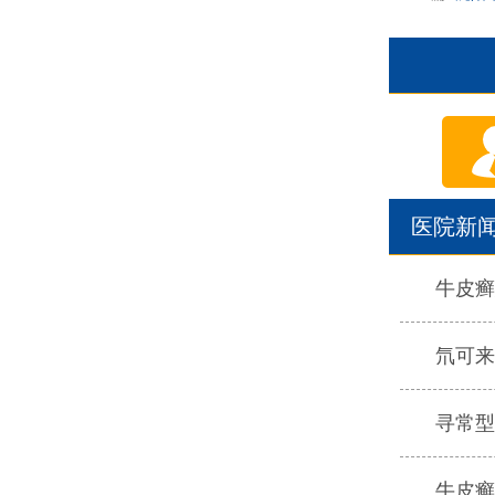
医院新
牛皮癣
氘可来
寻常型
牛皮癣