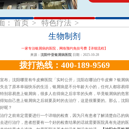
1
2
3
面：
首页
>
特色疗法
>
生物制剂
一家专治银屑病的医院，网络预约免挂号费
【详细流程】
来源：
沈阳中亚银屑病医院
日期：2025-10-28
拨打热线：400-189-9569
布」沈阳哪里有牛皮癣医院「实时公开」沈阳在哪治疗牛皮癣？银屑病
失去了原本幸福快乐的生活，银屑病是不分年龄大小的，任何人都容易得
特别容易患上银屑病，很多人在得病之后非常的头疼，毕竟银屑病的危害
得知自己患上银屑病之后就要及时的去治疗，这是很重要的。那么，沈阳
好呢？
疗之前肯定需要进行一个详细的检查，因为只有患者了解清楚自己的病
去进行治疗，患者想要有一个好的检查结果的话就需要医院具有先进的医