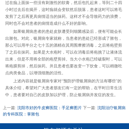
过在痂上面抹一些没有刺激性的软膏，然后包扎起来，等到二十四
小时过去后在揭开，这时痂就会变软然后脱落，患者这时可以将毛
发剪了之后再更具病情适当的抹药。这样才不会导致药力的浪费，
同时也不会对患者的病情造成什么不好的影响。
如果银屑病患者的患处皮肤遭受到细菌感染后，便有可能会长
出脓包。对此，银屑病专家就称，当患者的患处已经形成了脓包，
那么可以用半分之七十五的酒精在其周围摩擦消毒，之后将疱壁剪
了之后在抹药。如果是大水疱时，可以在消毒后将疱挑了让液体流
出来，但是不用将全部的疱壁剪掉。当大小水疱已经破裂时，可以
将疱膜剪掉，然后抹药。并且患者也要改变一下饮食，可以稍微吃
点肉类食品，以增强细胞的活性。
上述内容就是银屑病专家对“预防护理银屑病的方法有哪些”的
具体介绍，希望对广大患者朋友们有一定的帮助，在平时日常生活
中，患者要对自己的皮肤加以护理，防止银屑病并发症的发生。
上一篇:
沈阳市好的牛皮癣医院：手足癣图片
下一篇:
沈阳治疗银屑病
的专科医院：掌脓包