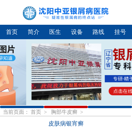
首页
简介
医生
设备
路线
挂号
1
2
3
当前页面：
首页
>
胸部牛皮癣
>
皮肤病银宵癣