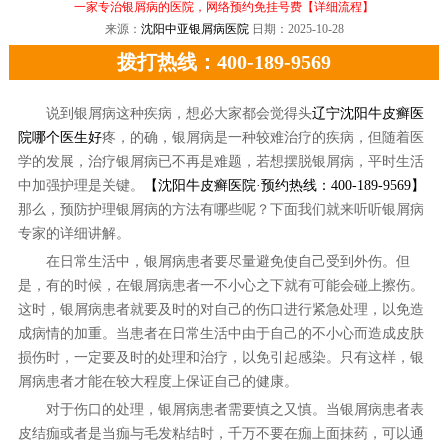
一家专治银屑病的医院，网络预约免挂号费
【详细流程】
来源：
沈阳中亚银屑病医院
日期：2025-10-28
拨打热线：400-189-9569
说到银屑病这种疾病，想必大家都会觉得头
辽宁沈阳牛皮癣医
院哪个医生好
疼，的确，银屑病是一种较难治疗的疾病，但随着医
学的发展，治疗银屑病已不再是难题，若想摆脱银屑病，平时生活
中加强护理是关键。
【沈阳牛皮癣医院·预约热线：400-189-9569】
那么，预防护理银屑病的方法有哪些呢？下面我们就来听听银屑病
专家的详细讲解。
在日常生活中，银屑病患者要尽量避免使自己受到外伤。但
是，有的时候，在银屑病患者一不小心之下就有可能会碰上擦伤。
这时，银屑病患者就要及时的对自己的伤口进行紧急处理，以免造
成病情的加重。当患者在日常生活中由于自己的不小心而造成皮肤
损伤时，一定要及时的处理和治疗，以免引起感染。只有这样，银
屑病患者才能在较大程度上保证自己的健康。
对于伤口的处理，银屑病患者需要慎之又慎。当银屑病患者表
皮结痂或者是当痂与毛发粘结时，千万不要在痂上面抹药，可以通